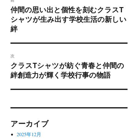
稿
仲間の思い出と個性を刻むクラスT
前
シャツが生み出す学校生活の新しい
の
ナ
投
絆
ビ
稿:
ゲ
次
ー
クラスTシャツが紡ぐ青春と仲間の
次
シ
絆創造力が輝く学校行事の物語
の
投
ョ
稿:
ン
アーカイブ
2025年12月