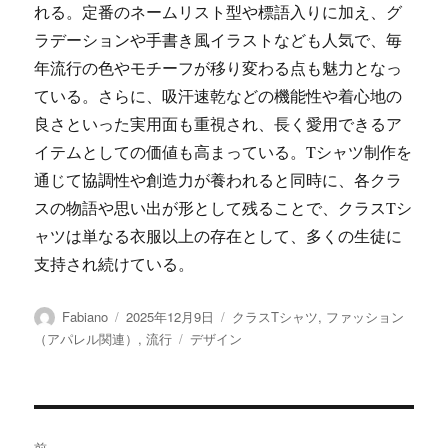
れる。定番のネームリスト型や標語入りに加え、グ
ラデーションや手書き風イラストなども人気で、毎
年流行の色やモチーフが移り変わる点も魅力となっ
ている。さらに、吸汗速乾などの機能性や着心地の
良さといった実用面も重視され、長く愛用できるア
イテムとしての価値も高まっている。Tシャツ制作を
通じて協調性や創造力が養われると同時に、各クラ
スの物語や思い出が形として残ることで、クラスTシ
ャツは単なる衣服以上の存在として、多くの生徒に
支持され続けている。
投
投
カ
Fabiano
2025年12月9日
クラスTシャツ
,
ファッション
稿
稿
テ
タ
（アパレル関連）
,
流行
デザイン
者
日:
ゴ
グ
リ
ー
投
前