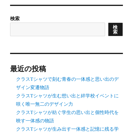
ジ
ジ
の
検索
ペ
検
索
ー
ジ
送
最近の投稿
り
クラスTシャツで刻む青春の一体感と思い出のデ
ザイン変遷物語
クラスTシャツが生む想い出と絆学校イベントに
咲く唯一無二のデザイン力
クラスTシャツが紡ぐ学生の思い出と個性時代を
映す一体感の物語
クラスTシャツが生み出す一体感と記憶に残る学