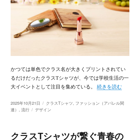
かつては単色でクラス名が大きくプリントされてい
るだけだったクラスTシャツが、今では学校生活の一
“クラスTシャツが
大イベントとして注目を集めている。
続きを読む
投
カ
2025年10月21日
クラスTシャツ
,
ファッション（アパレル関
稿
タ
テ
連）
,
流行
デザイン
日:
グ
ゴ
リ
ー
クラスTシャツが繋ぐ青春の