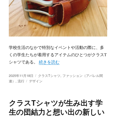
学校生活のなかで特別なイベントや活動の際に、多
くの学生たちが着用するアイテムのひとつがクラスT
“思い出と団結を彩るクラスTシャツが映
シャツである。
続きを読む
投
カ
2025年11月18日
クラスTシャツ
,
ファッション（アパレル関
稿
タ
テ
連）
,
流行
デザイン
日:
グ
ゴ
リ
ー
クラスTシャツが生み出す学
生の団結力と想い出の新しい