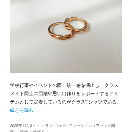
学校行事やイベントの際、統一感を演出し、クラス
メイト同士の団結や思い出作りをサポートするアイ
テムとして定着しているのがクラスTシャツである。
“クラスTシャツがつなぐ一体感と自己表現の進化と学校行
続きを読む
投
カ
2025年11月3日
クラスTシャツ
,
ファッション（アパレル関
稿
タ
テ
連）
,
流行
デザイン