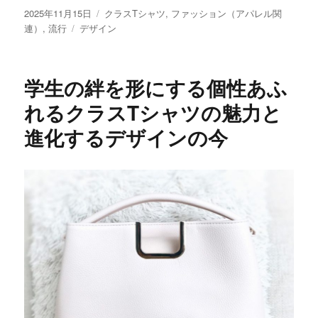
投
カ
2025年11月15日
クラスTシャツ
,
ファッション（アパレル関
稿
タ
テ
連）
,
流行
デザイン
日:
グ
ゴ
リ
ー
学生の絆を形にする個性あふ
れるクラスTシャツの魅力と
進化するデザインの今