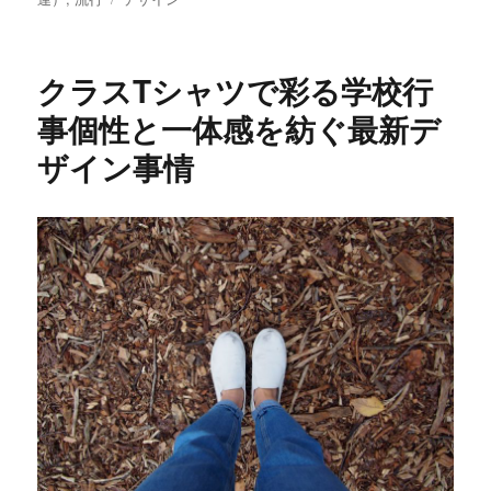
日:
グ
ゴ
リ
ー
クラスTシャツで彩る学校行
事個性と一体感を紡ぐ最新デ
ザイン事情