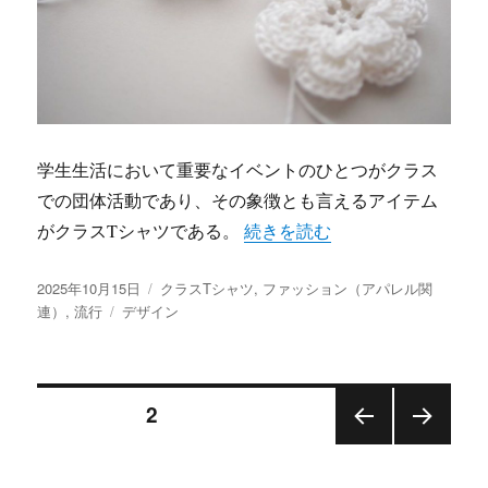
学生生活において重要なイベントのひとつがクラス
での団体活動であり、その象徴とも言えるアイテム
“クラスTシャツがつなぐ絆と
がクラスTシャツである。
続きを読む
投
カ
2025年10月15日
クラスTシャツ
,
ファッション（アパレル関
稿
タ
テ
連）
,
流行
デザイン
日:
グ
ゴ
リ
ー
投
固定ページ
2
前の
次の
稿
ペー
ペー