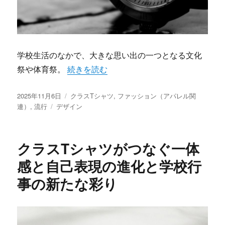
学校生活のなかで、大きな思い出の一つとなる文化
“時代と仲間をつなぐクラスTシャツ協働と個
祭や体育祭。
続きを読む
投
カ
2025年11月6日
クラスTシャツ
,
ファッション（アパレル関
稿
タ
テ
連）
,
流行
デザイン
日:
グ
ゴ
リ
ー
クラスTシャツがつなぐ一体
感と自己表現の進化と学校行
事の新たな彩り