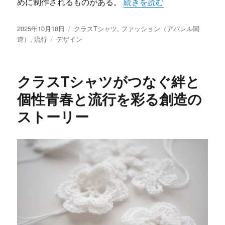
“クラスTシャツが繋ぐ青春
めに制作されるものがある。
続きを読む
投
カ
2025年10月18日
クラスTシャツ
,
ファッション（アパレル関
稿
タ
テ
連）
,
流行
デザイン
日:
グ
ゴ
リ
ー
クラスTシャツがつなぐ絆と
個性青春と流行を彩る創造の
ストーリー