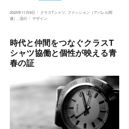
投
カ
2025年11月9日
クラスTシャツ
,
ファッション（アパレル関
稿
タ
テ
連）
,
流行
デザイン
日:
グ
ゴ
リ
ー
時代と仲間をつなぐクラスT
シャツ協働と個性が映える青
春の証