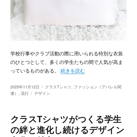
学校行事やクラブ活動の際に用いられる特別な衣装
のひとつとして、多くの学生たちの間で人気が高ま
“学生の絆を形にする個性あふれる
っているものがある。
続きを読む
投
カ
2025年11月12日
クラスTシャツ
,
ファッション（アパレル関
稿
タ
テ
連）
,
流行
デザイン
日:
グ
ゴ
リ
ー
クラスTシャツがつくる学生
の絆と進化し続けるデザイン