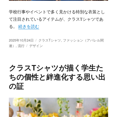
学校行事やイベントで多く見かける特別な衣装とし
て注目されているアイテムが、クラスTシャツであ
“クラスTシャツで彩る学校行事個性と一体感を紡ぐ最
る。
続きを読む
投
カ
2025年10月24日
クラスTシャツ
,
ファッション（アパレル関
稿
タ
テ
連）
,
流行
デザイン
日:
グ
ゴ
リ
ー
クラスTシャツが描く学生た
ちの個性と絆進化する思い出
の証